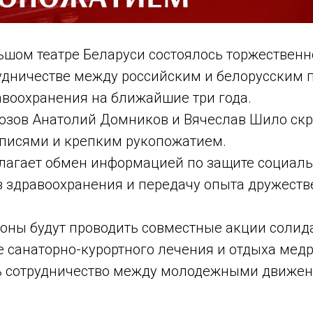
льшом театре Беларуси состоялось торжествен
рудничестве между российским и белорусским
авоохранения на ближайшие три года.
зов Анатолий Домников и Вячеслав Шило ск
писями и крепким рукопожатием.
лагает обмен информацией по защите социаль
в здравоохранения и передачу опыта дружест
роны будут проводить совместные акции солид
е санаторно-курортного лечения и отдыха медр
ь сотрудничество между молодежными движе