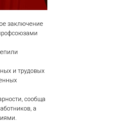
ное заключение
 профсоюзами
репили
ных и трудовых
венных
арности, сообща
аботников, а
ниями.