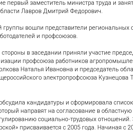
ие первый заместитель министра труда и заня
бласти Лавров Дмитрий Федорович.
й группы вошли представители региональных о
ботодателей и профсоюзов.
 стороны в заседании приняли участие предсе
низации профсоюза работников агропромышле
олкова Наталья Ивановна и председатель обл
щероссийского электропрофсоюза Кузнецова 
 обсудила кандидатуры и сформировала список
который направят на согласование в областну
гулированию социально-трудовых отношений. 
кой» присваивается с 2005 года. Начиная с 2