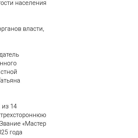
тости населения
рганов власти,
датель
нного
астной
Татьяна
 из 14
ю трехстороннюю
Звание «Мастер
025 года