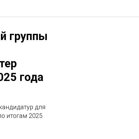
ей группы
тер
025 года
кандидатур для
о итогам 2025