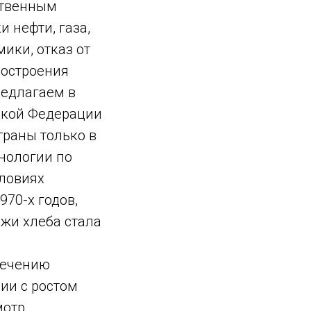
ственным
и нефти, газа,
ики, отказ от
построения
редлагаем в
ской Федерации
траны только в
нологии по
словиях
970-х годов,
ажи хлеба стала
печению
ии с ростом
мотр