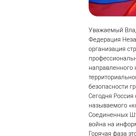
Уважаемый Вла
Федерация Неза
организация ст
профессиональны
направленного 
территориально
безопасности г
Сегодня Россия 
называемого «к
Соединенных Шт
война на инфор
Горячая фаза эт