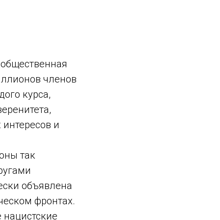
 общественная
иллионов членов
ого курса,
еренитета,
 интересов и
роны так
ругами
ески объявлена
ческом фронтах.
е нацистские