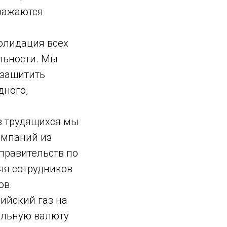
сражаются
солидация всех
льности. Мы
 защитить
дного,
в трудящихся мы
омпаний из
правительств по
яя сотрудников
ов.
ийский газ на
альную валюту