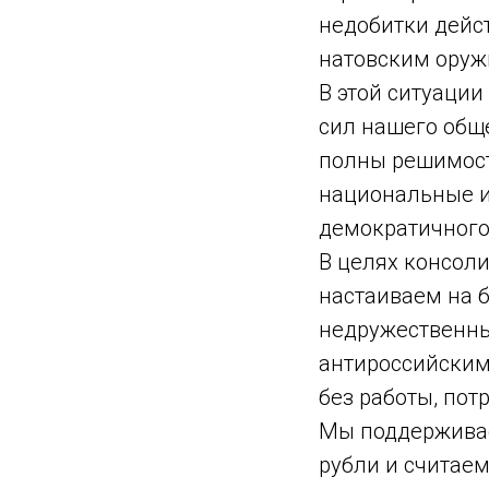
недобитки дейс
натовским оруж
В этой ситуации
сил нашего общ
полны решимост
национальные и
демократичного
В целях консол
настаиваем на 
недружественных
антироссийским 
без работы, пот
Мы поддерживае
рубли и считае