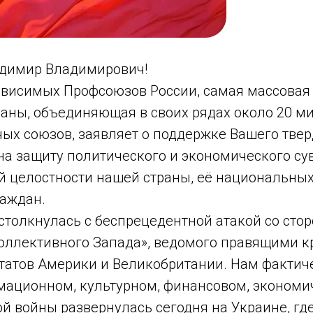
димир Владимирович!
висимых Профсоюзов России, самая массовая
раны, объединяющая в своих рядах около 20 м
х союзов, заявляет о поддержке Вашего тверд
на защиту политического и экономического сув
й целостности нашей страны, её национальных
раждан.
столкнулась с беспрецедентной атакой со сто
оллективного Запада», ведомого правящими к
атов Америки и Великобритании. Нам фактич
мационном, культурном, финансовом, экономи
ой войны развернулась сегодня на Украине, гд