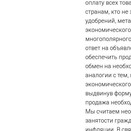
оплату всех тов
странам, кто не
удобрений, мета
экономического
многополярного
ответ на объяв
обеспечить про
обмен на необх
аналогии с тем,
экономического 
выдвинув форму
продажа необхо
Мы считаем нео
занятости гражд
инфляции. В св