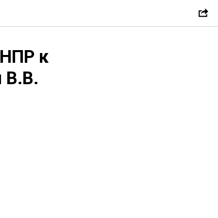
ФНПР к
 В.В.