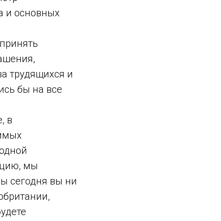
а и основных
 принять
ашения,
ва трудящихся и
ись бы на все
, в
имых
родной
ацию, мы
ы сегодня вы ни
обритании,
будете