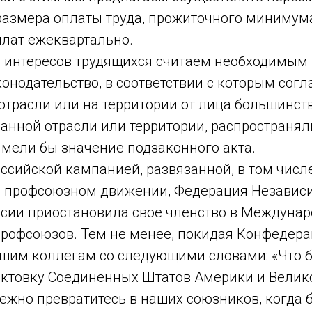
азмера оплаты труда, прожиточного минимум
лат ежеквартально.
 интересов трудящихся считаем необходимым
онодательство, в соответствии с которым согл
отрасли или на территории от лица большинст
анной отрасли или территории, распространял
имели бы значение подзаконного акта.
оссийской кампанией, развязанной, в том числе
 профсоюзном движении, Федерация Независ
сии приостановила свое членство в Междуна
рофсоюзов. Тем не менее, покидая Конфедер
ашим коллегам со следующими словами: «Что б
иктовку Соединенных Штатов Америки и Велик
ежно превратитесь в наших союзников, когда 