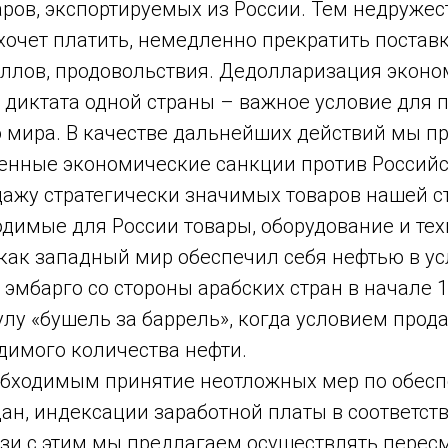
аров, экспортируемых из России. Тем недруже
 хочет платить, немедленно прекратить поставк
ллов, продовольствия. Дедолларизация эконом
 диктата одной страны – важное условие для 
 мира. В качестве дальнейших действий мы п
ленные экономические санкции против Россий
дажу стратегически значимых товаров нашей с
одимые для России товары, оборудование и тех
 как западный мир обеспечил себя нефтью в у
эмбарго со стороны арабских стран в начале 1
лу «бушель за баррель», когда условием прод
димого количества нефти.
бходимым принятие неотложных мер по обес
ан, индексации заработной платы в соответств
язи с этим мы предлагаем осуществлять перес