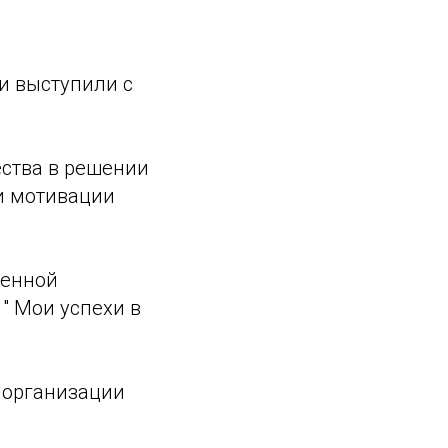
и выступили с
ества в решении
и мотивации
венной
" Мои успехи в
 организации