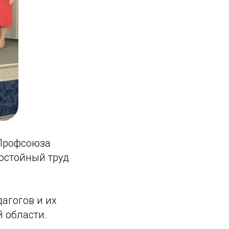
 Профсоюза
остойный труд
агогов и их
 области.