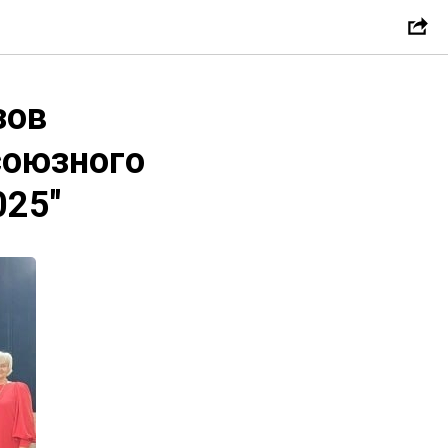
зов
союзного
025"