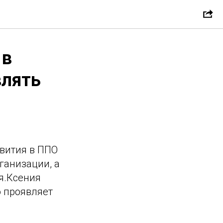
 в
влять
вития в ППО
ганизации, а
я.Ксения
 проявляет