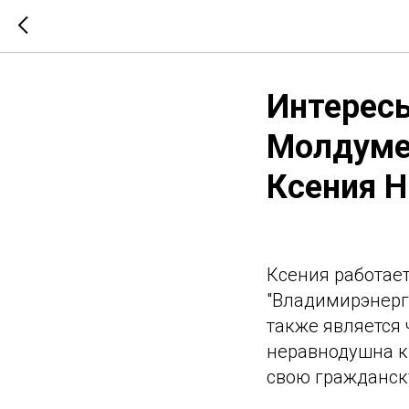
Интерес
Молдуме
Ксения 
Ксения работае
"Владимирэнерго
также является
неравнодушна к
свою гражданск