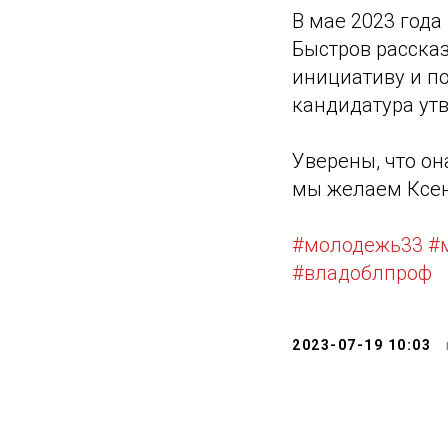
В мае 2023 год
Быстров расска
инициативу и по
кандидатура ут
Уверены, что он
мы желаем Ксени
#молодежь33
#
#владоблпроф
2023-07-19 10:03