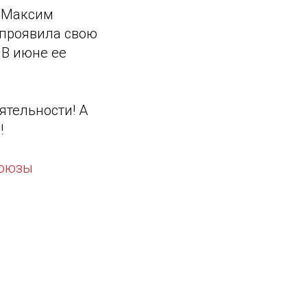
и Максим
 проявила свою
 В июне ее
ятельности! А
!
оюзы