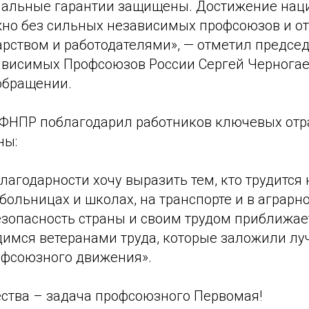
циальные гарантии защищены. Достижение на
но без сильных независимых профсоюзов и от
арством и работодателями», — отметил предсе
висимых Профсоюзов России Сергей Черногае
обращении.
 ФНПР поблагодарил работников ключевых отр
ны:
лагодарности хочу выразить тем, кто трудится 
 больницах и школах, на транспорте и в аграрно
езопасность страны и своим трудом приближа
димся ветеранами труда, которые заложили л
офсоюзного движения».
ства – задача профсоюзного Первомая!