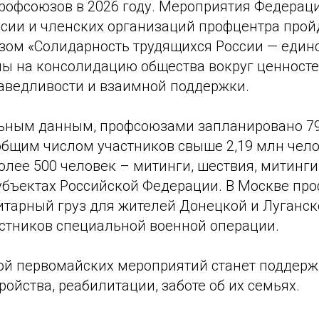
рофсоюзов в 2026 году. Мероприятия Федера
сии и членских организаций профцентра пройд
зом «Солидарность трудящихся России — единс
ны на консолидацию общества вокруг ценносте
аведливости и взаимной поддержки.
ьным данным, профсоюзами запланировано 7
общим числом участников свыше 2,19 млн чело
лее 500 человек – митинги, шествия, митинги
 субъектах Российской Федерации. В Москве п
итарный груз для жителей Донецкой и Луганс
астников специальной военной операции.
й первомайских мероприятий станет поддерж
тройства, реабилитации, заботе об их семьях.