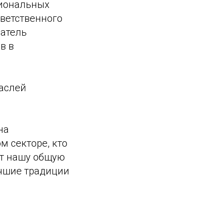
циональных
ветственного
датель
в в
аслей
на
м секторе, кто
ет нашу общую
учшие традиции