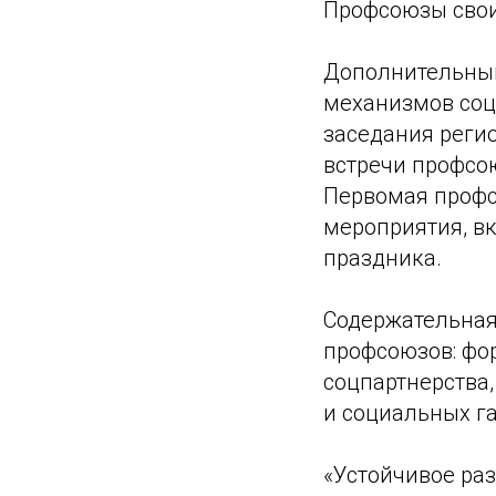
Профсоюзы свои
Дополнительным
механизмов соц
заседания регио
встречи профсою
Первомая профс
мероприятия, вк
праздника.
Содержательная
профсоюзов: фо
соцпартнерства,
и социальных г
«Устойчивое раз