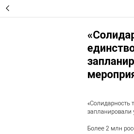
«Солидар
единство
запланир
меропри
«Солидарность т
запланировали 
Более 2 млн ро