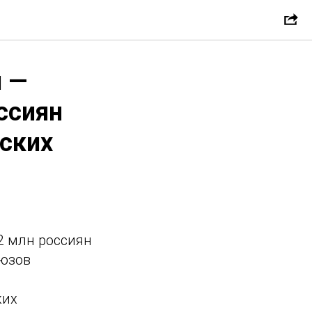
и —
ссиян
йских
2 млн россиян
оюзов
ких