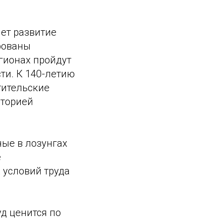
ет развитие
рованы
гионах пройдут
ти. К 140-летию
тительские
сторией
ые в лозунгах
е
 условий труда
уд ценится по