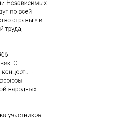
ции Независимых
ут по всей
тво страны!» и
й труда,
966
век. С
-концерты -
рофсоюзы
кой народных
ка участников