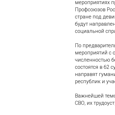
мероприятиях п
Профсоюзов Рос
стране под деви
будут направле
социальной спр
По предварител
мероприятий с 
численностью бо
состоятся в 62
направят гуман
республик и уч
Важнейшей темо
СВО, их трудоус