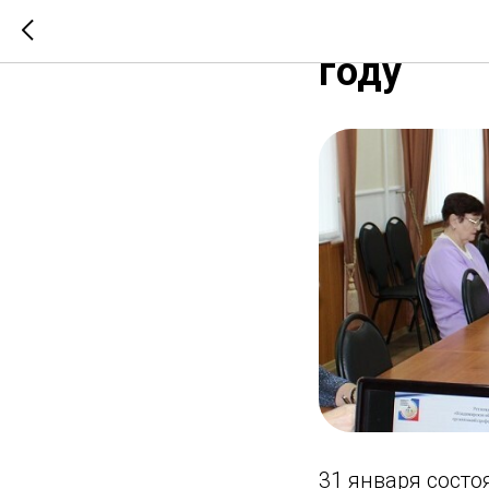
О чество
году
31 января сост