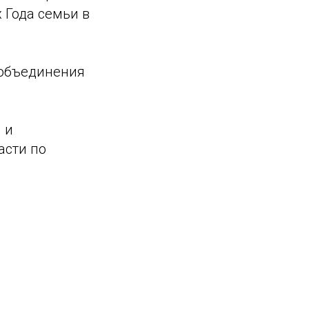
 Года семьи в
 объединения
 и
асти по