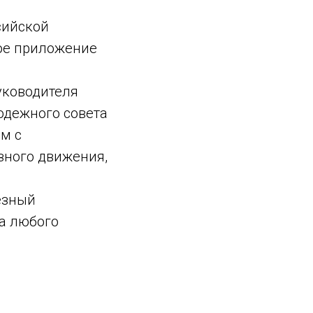
сийской
ое приложение
уководителя
одежного совета
м с
зного движения,
езный
а любого