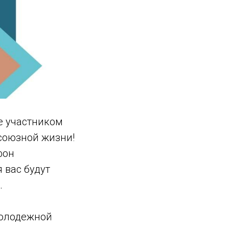
е участником
фсоюзной жизни!
фон
я вас будут
.
молодежной