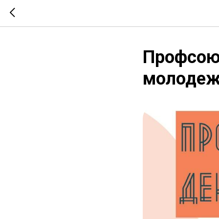
Профсою
молоде