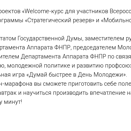
роектов «Welcome-курс для участников Всерос
граммы «Стратегический резерв» и «Мобильн
утатом Государственной Думы, заместителем р
ртамента Аппарата ФНПР, председателем Мол
ителем Департамента Аппарата ФНПР по связя
ю, молодежной политике и развитию профсою
ьная игра «Думай быстрее в День Молодежи».
н-марафона вы сможете приготовить себе пол
втрак и научиться производить впечатление н
у минут!