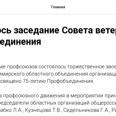
Главная
сь заседание Совета вет
единения
оме профсоюзов состоялось торжественное зас
имирского областного объединения организац
освящено 75-летию Профобъединения.
в профсоюзного движения в мероприятии прин
едседатели областных организаций общеросс
бко Л.А., Кузнецова Т.В., Сидельникова Г.А., Р