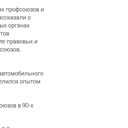
ях профсоюзов и
ассказали о
ых органах
етов
те правовых и
союзов,
 автомобильного
делился опытом
оюзов в 90-х