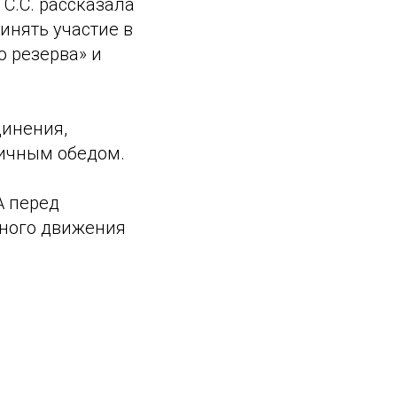
С.С. рассказала
инять участие в
о резерва» и
динения,
ничным обедом.
А перед
ного движения