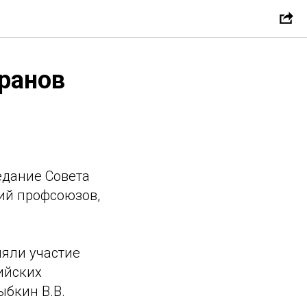
еранов
едание Совета
ий профсоюзов,
яли участие
ийских
ыбкин В.В.