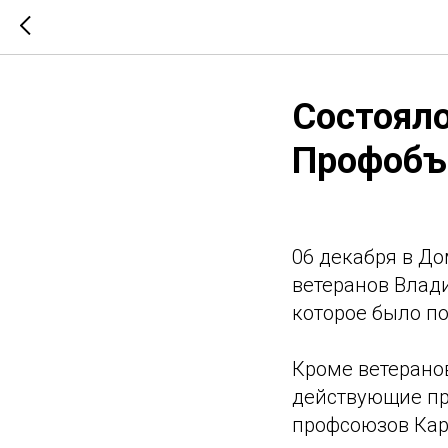
Состояло
Профобъ
06 декабря в Д
ветеранов Влад
которое было п
Кроме ветерано
действующие пр
профсоюзов Кара