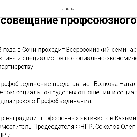
бря в Сочи проходит Всер
Главная
-совещание профсоюзного
3 года в Сочи проходит Всероссийский семина
ктива и специалистов по социально-экономич
партнерству
рофобъединение представляет Волкова Натал
елом социально-трудовых отношений и социа
адимирского Профобъединения.
р наградили профсоюзных активистов Кузьми
аместитель Председателя ФНПР, Соколов Олег
ПР и