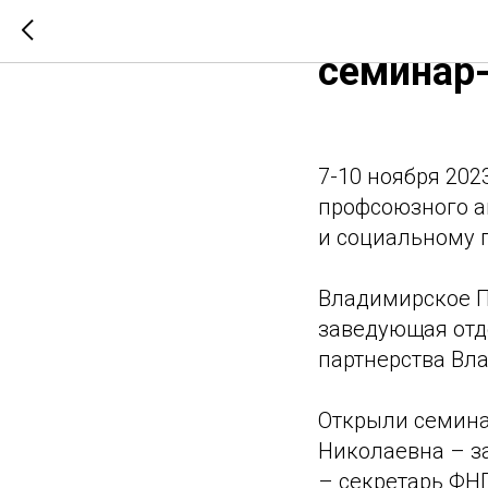
7-10 ноя
семинар
7-10 ноября 202
профсоюзного а
и социальному 
Владимирское П
заведующая отд
партнерства Вл
Открыли семина
Николаевна – з
– секретарь ФН