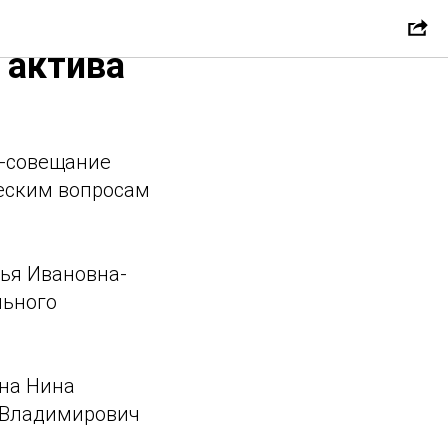
оссийский
 актива
р-совещание
еским вопросам
ья Ивановна-
льного
на Нина
 Владимирович