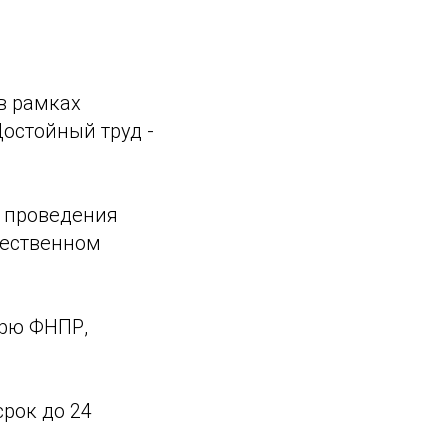
в рамках
Достойный труд -
и проведения
щественном
арю ФНПР,
рок до 24