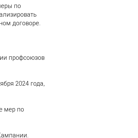
меры по
нализировать
ном договоре.
ции профсоюзов
ября 2024 года,
е мер по
Кампании.