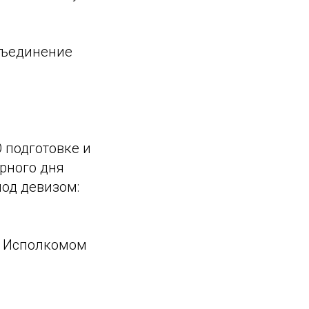
бъединение
 подготовке и
рного дня
под девизом:
й Исполкомом