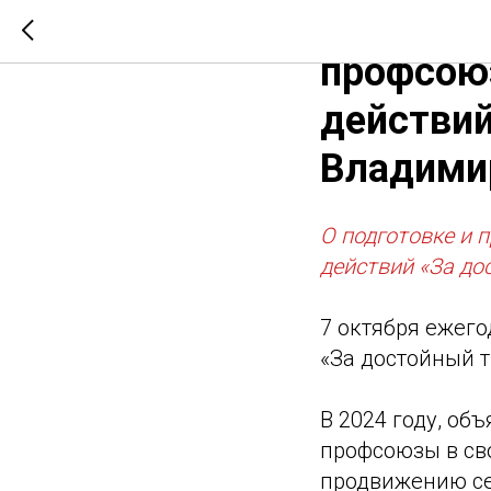
О подгот
профсоюз
действий
Владимир
О подготовке и 
действий «За до
7 октября ежег
«За достойный т
В 2024 году, о
профсоюзы в св
продвижению се