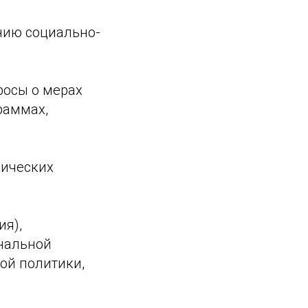
нию социально-
росы о мерах
раммах,
мических
ия),
нальной
ой политики,