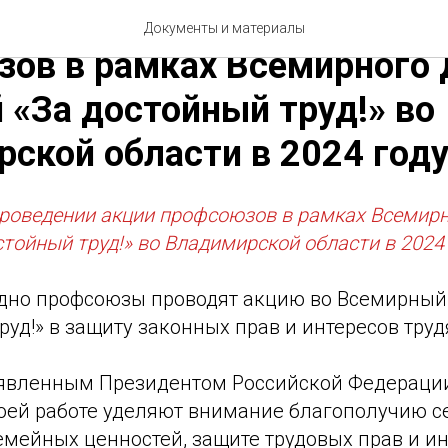
овке и проведении акции
Документы и материалы
ов в рамках Всемирного 
 «За достойный труд!» во
ской области в 2024 год
проведении акции профсоюзов в рамках Всемирн
стойный труд!» во Владимирской области в 2024
одно профсоюзы проводят акцию во Всемирный
руд!» в защиту законных прав и интересов тру
бъявленным Президентом Российской Федерации
оей работе уделяют внимание благополучию с
мейных ценностей, защите трудовых прав и ин