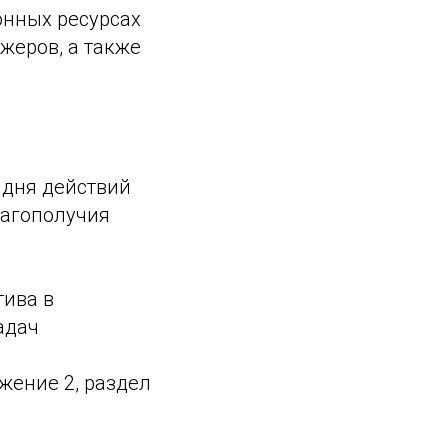
нных ресурсах
жеров, а также
 дня действий
лагополучия
тива в
адач
жение 2, раздел