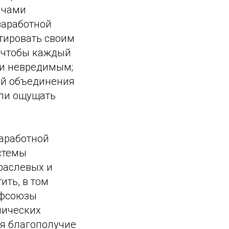
ачами
заработной
нтировать своим
, чтобы каждый
 и невредимым;
ей объединения
гли ощущать
аработной
стемы
раслевых и
ить, в том
офсоюзы
мических
ая благополучие