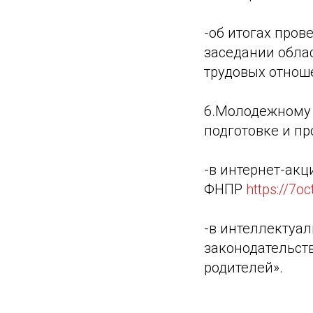
-об итогах про
заседании обла
трудовых отноше
6.Молодежному 
подготовке и пр
-в интернет-ак
ФНПР
https://7oc
-в интеллектуа
законодательст
родителей».