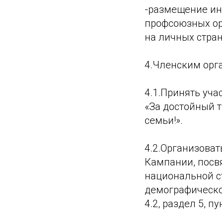
-размещение ин
профсоюзных орг
на личных стран
4.Членским орг
4.1.Принять уча
«За достойный т
семьи!».
4.2.Организова
Кампании, посв
национальной с
демографическо
4.2, раздел 5, пун