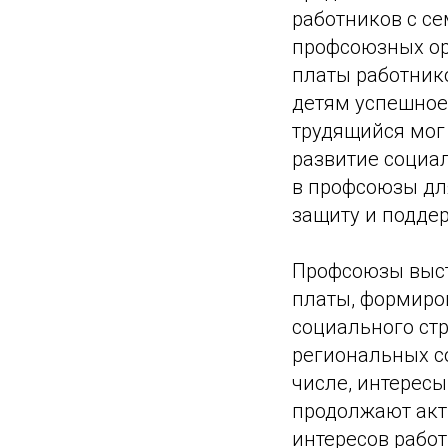
работников с с
профсоюзных ор
платы работнико
детям успешное
трудящийся мог
развитие социа
в профсоюзы дл
защиту и подде
Профсоюзы выст
платы, формиро
социального стр
региональных со
числе, интерес
продолжают акт
интересов рабо