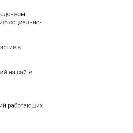
оведенном
нию социально-
астие в
ий на сайте
тий работающих