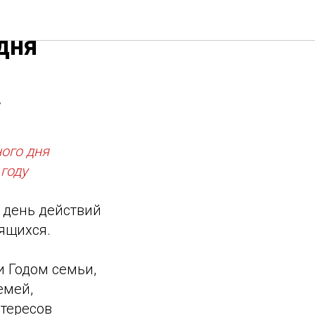
дня
у
ого дня
 году
 день действий
дящихся.
 Годом семьи,
емей,
тересов