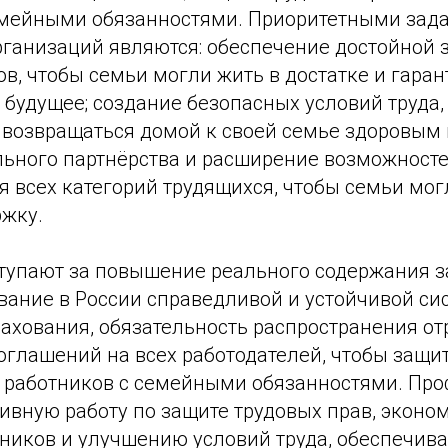
емейными обязанностями. Приоритетными зад
ганизаций являются: обеспечение достойной 
в, чтобы семьи могли жить в достатке и гара
 будущее; создание безопасных условий труда
 возвращаться домой к своей семье здоровым
льного партнёрства и расширение возможност
я всех категорий трудящихся, чтобы семьи мо
ржку.
упают за повышение реального содержания з
вание в России справедливой и устойчивой си
ахования, обязательность распространения от
глашений на всех работодателей, чтобы защит
ы работников с семейными обязанностями. Пр
ивную работу по защите трудовых прав, эконо
тников и улучшению условий труда, обеспечив