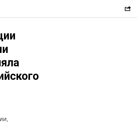
ции
ии
няла
ийского
ии,