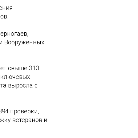
ения
ов.
ерногаев,
зи Вооруженных
яет свыше 310
в ключевых
та выросла с
94 проверки,
жку ветеранов и