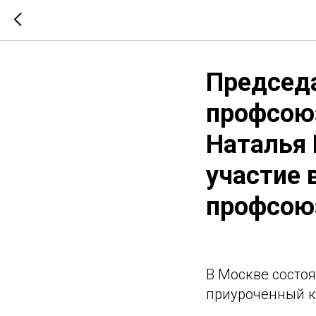
Председа
профсоюз
Наталья 
участие 
профсою
В Москве состоя
приуроченный к