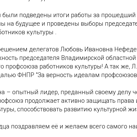
 были подведены итоги работы за прошедший 
ы на будущее и проведены выборы председат
отников культуры .
ешением делегатов Любовь Ивановна Нефеде
жность председателя Владимирской областной
о профсоюза работников культуры! А так же, 
лью ФНПР "За верность идеалам профсоюзов " I
а – опытный лидер, преданный своему делу че
рофсоюз продолжает активно защищать права 
туры, способствовать развитию культурной жи
дца поздравляем её и желаем всего самого на