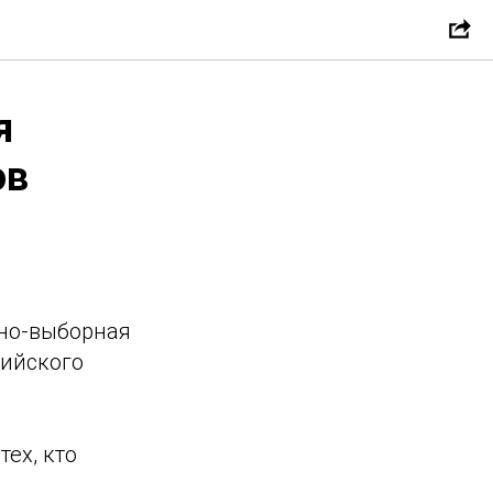
я
ов
тно-выборная
ийского
ех, кто