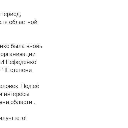
период,
еля областной
нко была вновь
 организации
Л.И.Нефеденко
II степени .
ловек. Под её
и интересы
зни области .
илучшего!