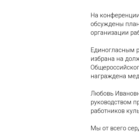
На конференции
обсуждены план
организации раб
Единогласным р
избрана на дол
Общероссийског
награждена меда
Любовь Ивановн
руководством п
работников куль
Мы от всего сер