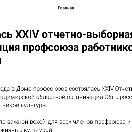
Главная
сь XXIV отчетно-выборна
нция профсоюза работник
ы
года в Доме профсоюзов состоялась XXIV Отче
адимирской областной организации Общеросс
тников культуры.
ло важной вехой для всех членов профсоюза и т
жизнь с культурой.