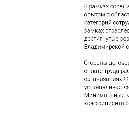
В рамках совещ
опытом в облас
категорий сотру
рамках отрасле
достигнутые ре
Владимирской о
Стороны догово
оплате труда ра
организациях Ж
устанавливается 
Минимальные ме
коэффициента о