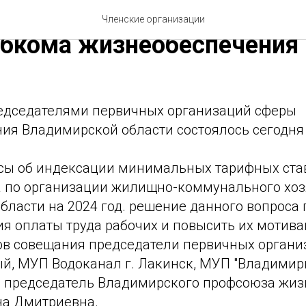
рофсоюзов состоялось з
Членские организации
Обкома жизнеобеспечения
едседателями первичных организаций сферы
ия Владимирской области состоялось сегодня
сы об индексации минимальных тарифных ста
а по организации жилищно-коммунального хоз
бласти на 2024 год. решение данного вопроса 
ия оплаты труда рабочих и повысить их мотив
ов совещания председатели первичных органи
ый, МУП Водоканал г. Лакинск, МУП "Владимир
 председатель Владимирского профсоюза жи
а Дмитриевна.