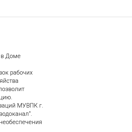
аседание
 в Доме
вок рабочих
яйства
позволит
ацию.
заций МУВПК г.
водоканал".
знеобеспечения