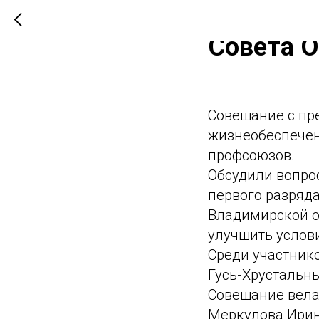
В Доме П
Совета 
Совещание с пр
жизнеобеспечен
профсоюзов.
Обсудили вопро
первого разряд
Владимирской о
улучшить услов
Среди участник
Гусь-Хрустальн
Совещание вела
Меркулова Ирин