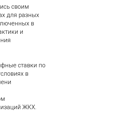
ись своим
ах для разных
аключенных в
актики и
ения
ифные ставки по
условиях в
мени
ом
низаций ЖКХ.