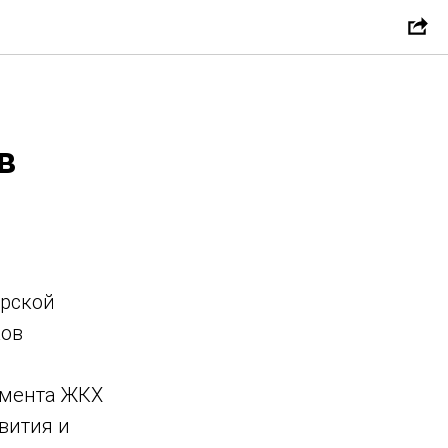
в
ирской
ков
амента ЖКХ
вития и