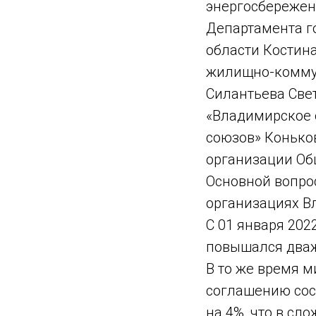
энергосбережен
Департамента г
области Костин
жилищно-коммун
Силантьева Све
«Владимирское 
союзов» Конько
организации Об
Основной вопрос
организациях В
С 01 января 20
повышался дважды
В то же время 
соглашению сост
на 4%, что в сл