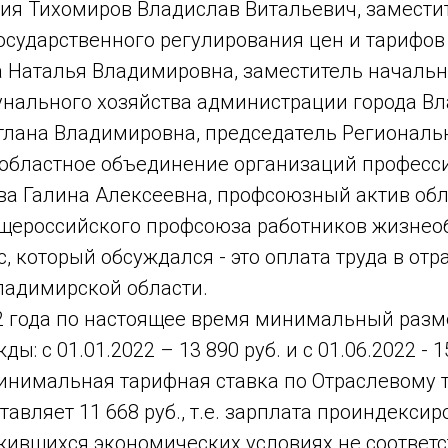
ия Тихомиров Владислав Витальевич, замести
осударственного регулирования цен и тарифо
а Наталья Владимировна, заместитель началь
ального хозяйства администрации города В
тлана Владимировна, председатель Региональ
областное объединение организаций профес
ва Галина Алексеевна, профсоюзный актив об
щероссийского профсоюза работников жизнео
, который обсуждался - это оплата труда в от
ладимирской области.
22 года по настоящее время минимальный разм
: с 01.01.2022 – 13 890 руб. и с 01.06.2022 - 1
минимальная тарифная ставка по Отраслевому
авляет 11 668 руб., т.е. зарплата проиндекси
ожившихся экономических условиях не соответс