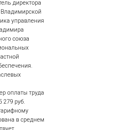
тель директора
в Владимирской
ника управления
ладимира
ного союза
сиональных
ластной
беспечения.
раслевых
ер оплаты труда
5 279 руб.
 тарифному
рована в среднем
твует