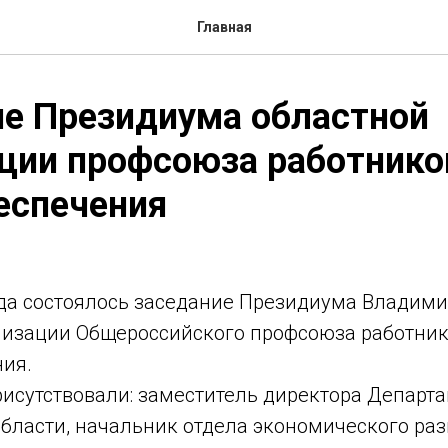
Главная
е Президиума областной
ции профсоюза работнико
еспечения
ода состоялось заседание Президиума Владим
низации Общероссийского профсоюза работни
ия.
рисутствовали: заместитель директора Департ
бласти, начальник отдела экономического раз