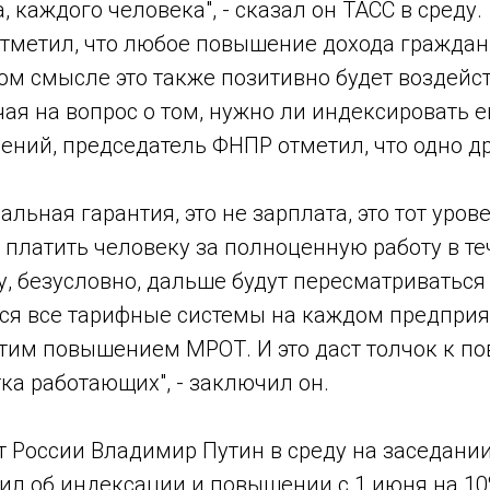
, каждого человека", - сказал он ТАСС в среду.
тметил, что любое повышение дохода гражда
этом смысле это также позитивно будет воздейс
чая на вопрос о том, нужно ли индексировать 
ений, председатель ФНПР отметил, что одно д
альная гарантия, это не зарплата, это тот уров
 платить человеку за полноценную работу в те
у, безусловно, дальше будут пересматриватьс
ся все тарифные системы на каждом предприя
 этим повышением МРОТ. И это даст толчок к 
ка работающих", - заключил он.
т России Владимир Путин в среду на заседани
вил об индексации и повышении с 1 июня на 10