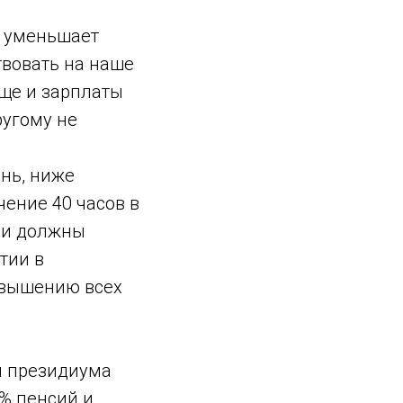
н уменьшает
твовать на наше
еще и зарплаты
ругому не
ень, ниже
чение 40 часов в
я и должны
тии в
повышению всех
и президиума
% пенсий и