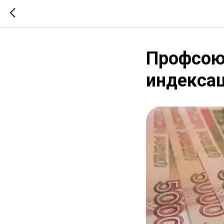
Профсою
индекса