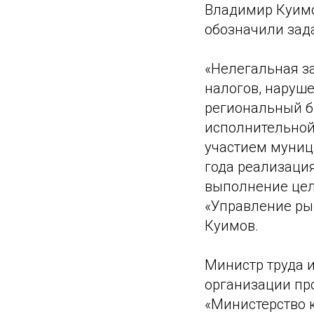
Владимир Куимо
обозначили зада
«Нелегальная за
налогов, наруш
региональный б
исполнительной
участием муниц
года реализаци
выполнение цел
«Управление ры
Куимов.
Министр труда и
организации про
«Министерство к