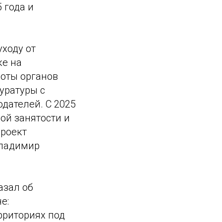
 года и
уходу от
ке на
боты органов
уратуры с
дателей. С 2025
ой занятости и
роект
Владимир
азал об
е:
ерриториях под