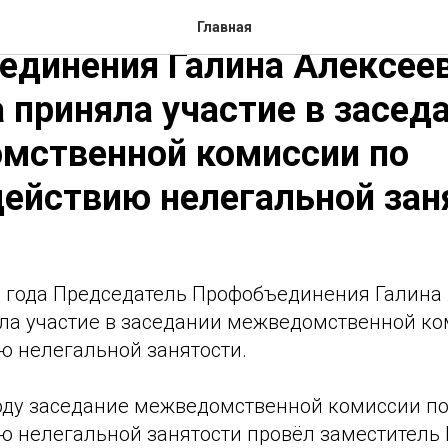
ля 2026 года Председате
Главная
единения Галина Алексее
 приняла участие в засед
мственной комиссии по
ействию нелегальной зан
6 года Председатель Профобъединения Галина
ла участие в заседании межведомственной ко
ю нелегальной занятости.
году заседание межведомственной комиссии п
ю нелегальной занятости провёл заместитель 