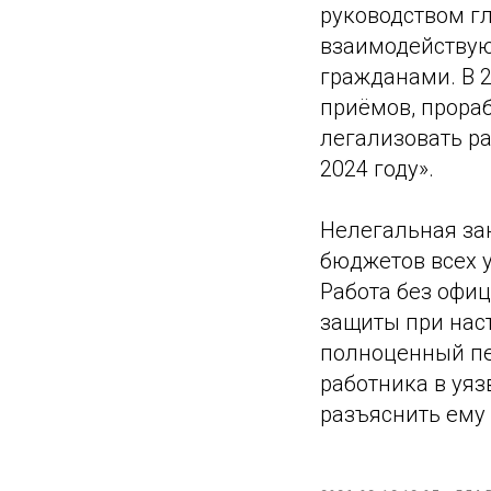
руководством г
взаимодействую
гражданами. В 2
приёмов, прора
легализовать ра
2024 году».
Нелегальная зан
бюджетов всех у
Работа без офи
защиты при нас
полноценный пе
работника в уя
разъяснить ему 