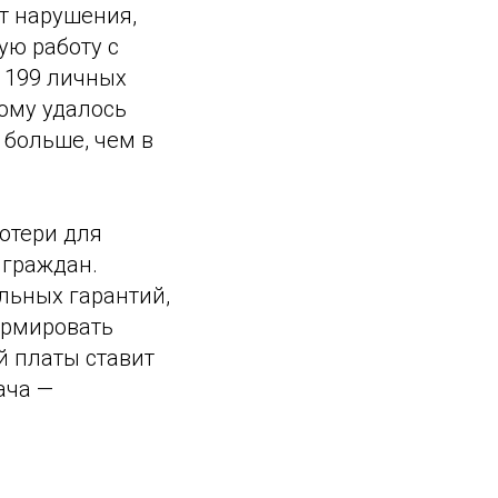
т нарушения,
ую работу с
, 199 личных
ому удалось
 больше, чем в
отери для
 граждан.
льных гарантий,
ормировать
й платы ставит
ача —