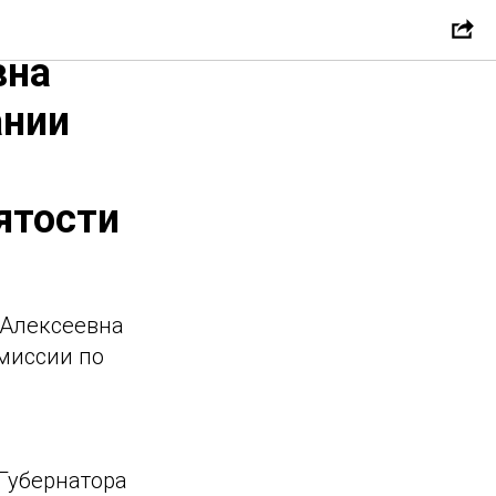
ль
вна
ании
ятости
 Алексеевна
миссии по
о
Губернатора