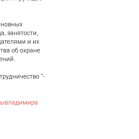
сновных
, занятости,
ателями и их
тва об охране
ений.
рудничество "-
.
зывладимира