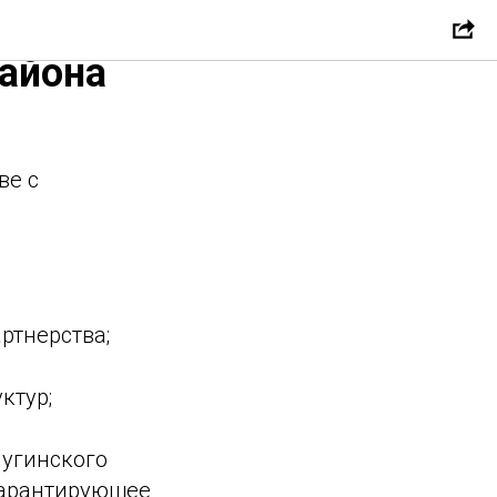
честве с
айона
ве с
ртнерства;
ктур;
угинского
гарантирующее